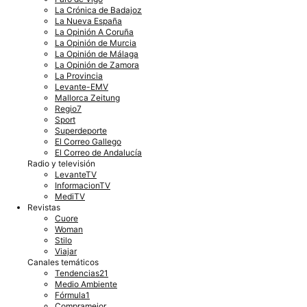
La Crónica de Badajoz
La Nueva España
La Opinión A Coruña
La Opinión de Murcia
La Opinión de Málaga
La Opinión de Zamora
La Provincia
Levante-EMV
Mallorca Zeitung
Regio7
Sport
Superdeporte
El Correo Gallego
El Correo de Andalucía
Radio y televisión
LevanteTV
InformacionTV
MediTV
Revistas
Cuore
Woman
Stilo
Viajar
Canales temáticos
Tendencias21
Medio Ambiente
Fórmula1
Compramejor