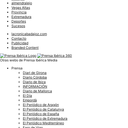
almendralejo
Vegas Altas
Provincia
Extremadura
Deportes
Sucesos
lacronicabadajoz.com
Contacto
Publicidad
Branded Content
Otras webs de Prensa Ibérica Media
Prensa
Diari de Girona
Diario Córdoba
Diario de Ibiza
INFORMACIÓN
Diario de Mallorca
El Día
Empordà
El Periódico de Aragón
El Periódico de Catalunya
El Periódico de España
El Periódico de Extremadura
El Periódico Mediterráneo
Faro de Vigo